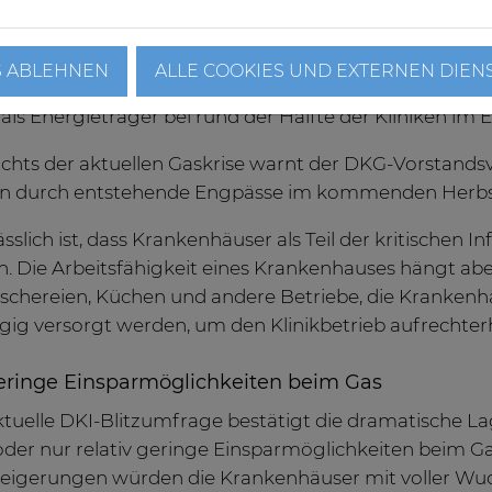
versorgung mit Erdgas dominiert
hmen der Untersuchung wurden auch zentrale Kennz
S ABLEHNEN
ALLE COOKIES UND EXTERNEN DIEN
n genutzten Energieträgern dominierte Erdgas mit 92
als Energieträger bei rund der Hälfte der Kliniken im E
chts der aktuellen Gaskrise warnt der DKG-Vorstandsv
en durch entstehende Engpässe im kommenden Herbs
sslich ist, dass Krankenhäuser als Teil der kritischen I
. Die Arbeitsfähigkeit eines Krankenhauses hängt abe
schereien, Küchen und andere Betriebe, die Kranken
gig versorgt werden, um den Klinikbetrieb aufrechter
eringe Einsparmöglichkeiten beim Gas
ktuelle DKI-Blitzumfrage bestätigt die dramatische La
oder nur relativ geringe Einsparmöglichkeiten beim 
teigerungen würden die Krankenhäuser mit voller Wuch