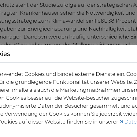
chutz steht der Studie zufolge auf der strategischen 
fragten Krankenhäuser sehen die Notwendigkeit und g
ungsstrategie zum Klimawandel einfließt. 38 Prozent 
rgaben zur Energieeinsparung und Nachhaltigkeit etab
anager. Daneben werden häufig unterschiedliche E
ch der Wärmedämmung, der Müllvermeidung oder bei
uchskennzahlen.
kies
schutzpotenzial noch nicht ausgeschöpft
rwendet Cookies und bindet externe Dienste ein. Coo
l ist das Klimaschutzpotenzial der Krankenhäuser noch
 für die grundlegende Funktionalität unserer Website
ten Kliniken sehen Verbesserungsmöglichkeiten im Be
ere Inhalte als auch die Marketingmaßnahmen unser
ersorgung. Bei der Wärmeversorgung sieht jedes zw
von Cookies besser auf die Website-Besucher zugeschn
ei den technischen Anlagen, der Wärmerückgewinnu
udonymisierte Daten der Besucher gesammelt und a
rbare Energien kommen zwar zum Einsatz, jedoch nu
die Verwendung der Cookies können Sie jederzeit wide
n Maßnahmenfeldern gibt es noch viel Potenzial, zum B
ookies auf dieser Website finden Sie in unserer
Date
versorgung oder durch den kontrollierten Einsatz von