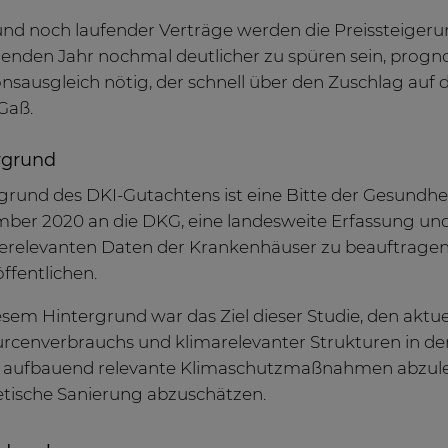
nd noch laufender Verträge werden die Preissteiger
den Jahr nochmal deutlicher zu spüren sein, prognosti
ionsausgleich nötig, der schnell über den Zuschlag a
 Gaß.
rgrund
grund des DKI-Gutachtens ist eine Bitte der Gesundh
ber 2020 an die DKG, eine landesweite Erfassung un
erelevanten Daten der Krankenhäuser zu beauftrage
öffentlichen.
esem Hintergrund war das Ziel dieser Studie, den aktue
rcenverbrauchs und klimarelevanter Strukturen in d
 aufbauend relevante Klimaschutzmaßnahmen abzuleite
tische Sanierung abzuschätzen.