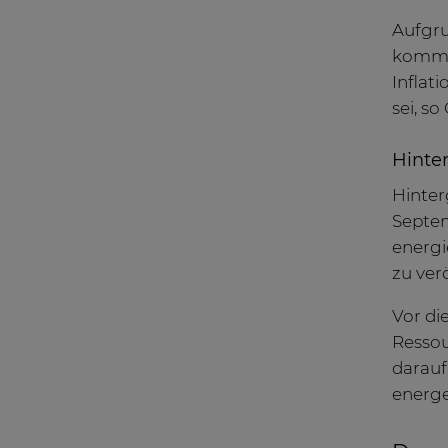
Aufgru
kommen
Inflat
sei, so
Hinte
Hinter
Septem
energi
zu ver
Vor di
Ressou
darauf
energe