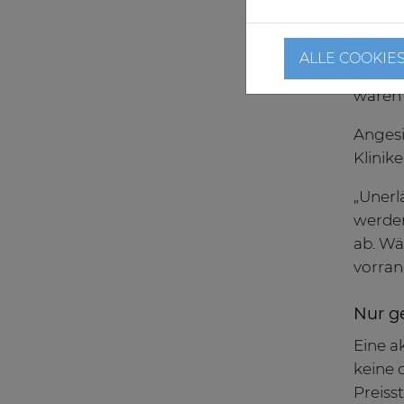
Wärme
Im Ra
ALLE COOKIE
Bei de
waren 
Angesi
Klinik
„Unerlä
werden
ab. Wä
vorran
Nur g
Eine a
keine 
Preiss