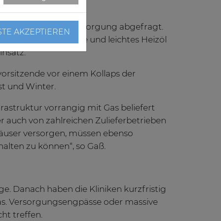
ahlen der Wärmeversorgung abgefragt.
STE AKZEPTIEREN
 Prozent, Fernwärme und leichtes Heizöl
insatz.
orsitzende vor einem Kollaps der
t und Winter.
nfrastruktur vorrangig mit Gas beliefert
r auch von zahlreichen Zulieferbetrieben
häuser versorgen, müssen ebenso
halten zu können“, so Gaß.
ge. Danach haben die Kliniken kurzfristig
Gas. Versorgungsengpässe oder massive
t treffen.