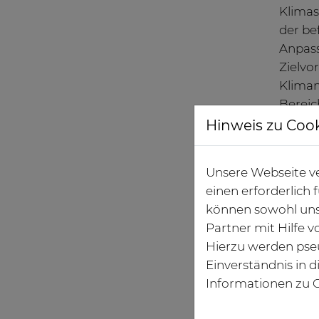
Klimas
der be
Anpass
Zielvo
Klimam
Berei
Verbra
Hinweis zu Coo
Klima
Unsere Webseite ve
Aktuel
einen erforderlich
befrag
können sowohl uns
Stromv
Partner mit Hilfe 
etwa b
Hierzu werden pse
Erneue
Einverständnis in 
andere
Informationen zu C
Wasser