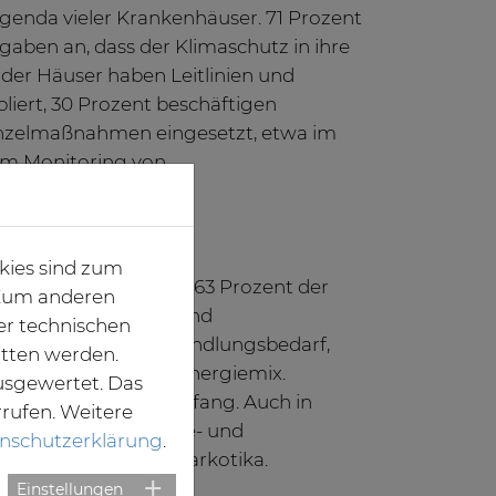
Agenda vieler Krankenhäuser. 71 Prozent
aben an, dass der Klimaschutz in ihre
der Häuser haben Leitlinien und
liert, 30 Prozent beschäftigen
inzelmaßnahmen eingesetzt, etwa im
m Monitoring von
kies sind zum
 nicht ausgeschöpft: 63 Prozent der
. Zum anderen
reich der Energie- und
er technischen
eite Krankenhaus Handlungsbedarf,
itten werden.
ng und dem Primärenergiemix.
usgewertet. Das
r in begrenztem Umfang. Auch in
rrufen. Weitere
eispiel bei der Kälte- und
nschutzerklärung
.
 klimaschädlichen Narkotika.
Einstellungen