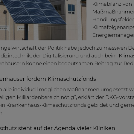
Klimabilanz von
Maßmaßnahmen b
Handlungsfelder
Klimafolgenanpa
Energiemanage
ngelwirtschaft der Politik habe jedoch zu massiven Def
dizintechnik, der Digitalisierung und auch beim Klima
nhäusern könne einen bedeutsamen Beitrag zur Redu
enhäuser fordern Klimaschutzfonds
en alle individuell möglichen Maßnahmen umgesetzt we
elligen Milliardenbereich nötig“, erklärt der DKG-Vors
 ein Krankenhaus-Klimaschutzfonds gebildet und gem
n.
chutz steht auf der Agenda vieler Kliniken