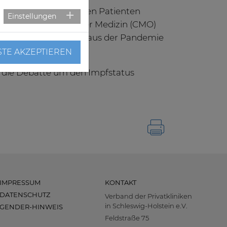
nie von nichtgeimpften Patienten
Einstellungen
Helios Geschäftsführer Medizin (CMO)
einzige sinnvolle Weg aus der Pandemie
STE AKZEPTIEREN
n die Debatte um den Impfstatus
IMPRESSUM
KONTAKT
DATENSCHUTZ
Verband der Privatkliniken
in Schleswig-Holstein e.V.
GENDER-HINWEIS
Feldstraße 75