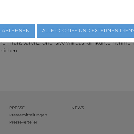
eschehen in unseren Krankenhäusern wird in erster Li
mt," kommentiert Prof. Dr. Andreas Meier-Hellmann, 
Zahlen und ruft zum Impfen auf: "Die Impfung ist der 
 in die Normalität."
S ABLEHNEN
ALLE COOKIES UND EXTERNEN DIEN
iner Transparenz-Offensive will das Klinikunternehme
hlichen.
PRESSE
NEWS
Pressemitteilungen
Presseverteiler