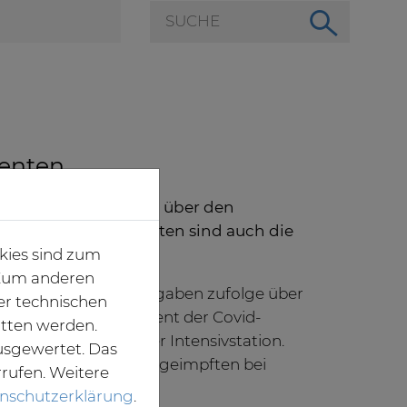
ienten
Betten auch die Daten über den
 stationär Behandelten sind auch die
kies sind zum
. Zum anderen
nderwoche sind den Angaben zufolge über
er technischen
impft. Knapp 12 Prozent der Covid-
itten werden.
n sich derzeit auf der Intensivstation.
usgewertet. Das
egt der Anteil der Ungeimpften bei
rrufen. Weitere
nschutzerklärung
.