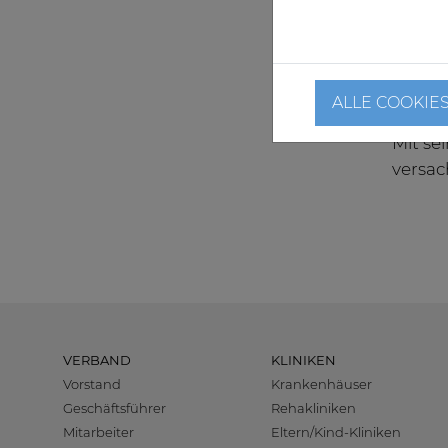
"Das G
bestim
diese 
zurück
ALLE COOKIE
Mit se
versac
VERBAND
KLINIKEN
Vorstand
Krankenhäuser
Geschäftsführer
Rehakliniken
Mitarbeiter
Eltern/Kind-Kliniken