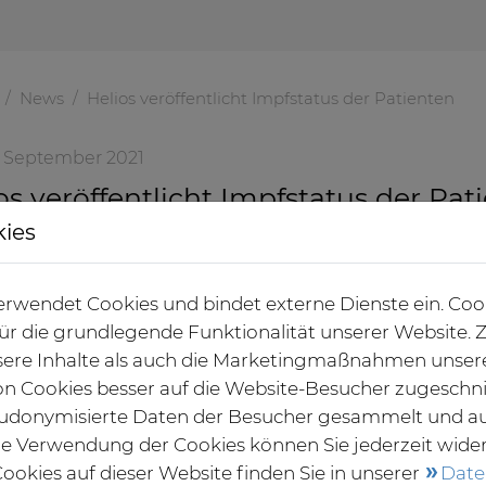
News
Helios veröffentlicht Impfstatus der Patienten
7. September 2021
os veröffentlicht Impfstatus der Pat
kies
ort veröffentlicht Helios neben der Auslastung der 
atus der an Corona erkrankten Patienten. Neben den
rwendet Cookies und bindet externe Dienste ein. Coo
auf der Intensivstation einsehbar.
 für die grundlegende Funktionalität unserer Website
In der 37. Kale
ere Inhalte als auch die Marketingmaßnahmen unser
73 Prozent unge
von Cookies besser auf die Website-Besucher zugeschn
Patienten befinde
udonymisierte Daten der Besucher gesammelt und a
Auch hier überwi
die Verwendung der Cookies können Sie jederzeit wide
 teilt Helios mit.
ookies auf dieser Website finden Sie in unserer
Date