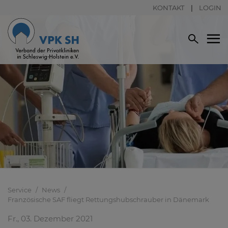
KONTAKT
LOGIN
Service
News
Französische SAF fliegt Rettungshubschrauber in Dänemark
Fr., 03. Dezember 2021