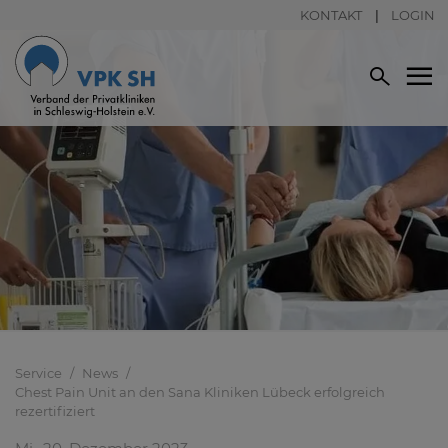
KONTAKT
LOGIN
Service
News
Chest Pain Unit an den Sana Kliniken Lübeck erfolgreich
rezertifiziert