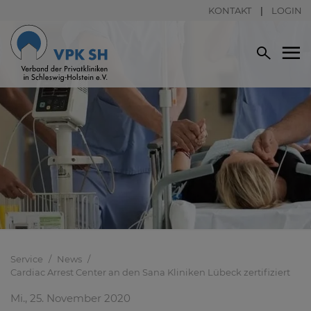
KONTAKT
LOGIN
Service
News
Cardiac Arrest Center an den Sana Kliniken Lübeck zertifiziert
Mi., 25. November 2020