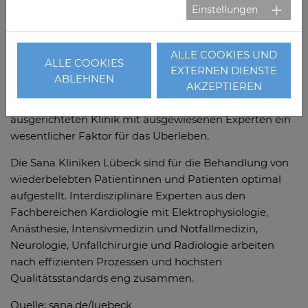
Ungefähr 50.000 Menschen in Deutschland erleiden
Einstellungen
jedes Jahr unerwartet einen Herzstillstand, 70 Prozent
davon zu Hause. Es bleiben meist nur wenige Minuten
nach Eintreten des Herz-Kreislauf-Stillstands, um
ALLE COOKIES UND
ALLE COOKIES
Patientinnen und Patienten zu retten. Neben einer
EXTERNEN DIENSTE
ABLEHNEN
erfolgreichen Wiederbelebung vor Ort ist die einheitlich
AKZEPTIEREN
strukturierte Weiterbehandlung in einer speziell dafür
ausgerichteten Klinik mit ausgewiesenen Experten ein
wesentlicher Faktor für das Überleben.
Die Sana Kliniken Lübeck sind für die Behandlung von
wiederbelebten Patientinnen und Patienten optimal
aufgestellt. Interdisziplinäre Experten aus den
Fachbereichen Kardiologie mit Elektrophysiologie,
Anästhesie, Intensivmedizin und Notfallmedizin,
Neurologie, Unfallchirurgie und Radiologie arbeiten
nach effizienten Prozessen und höchsten
Qualitätsstandards eng zusammen.
Quelle: sana.de/luebeck