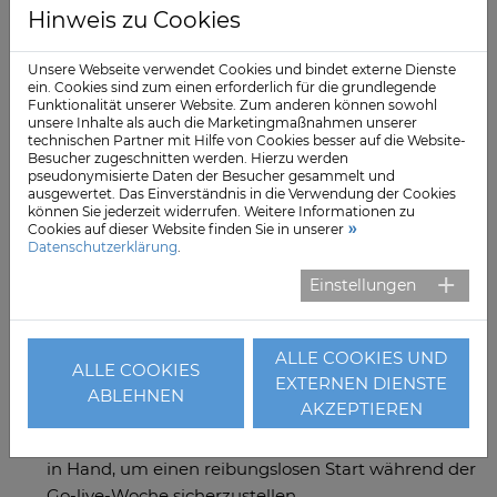
angelegt – jederzeit verfügbar
Hinweis zu Cookies
7,92 Millionen Medikationsereignisse – sicher und
Unsere Webseite verwendet Cookies und bindet externe Dienste
nachvollziehbar digital dokumentiert
ein. Cookies sind zum einen erforderlich für die grundlegende
Über 200 optimierte und standardisierte Prozesse –
Funktionalität unserer Website. Zum anderen können sowohl
unsere Inhalte als auch die Marketingmaßnahmen unserer
von der Aufnahme bis zur Entlassung und darüber
technischen Partner mit Hilfe von Cookies besser auf die Website-
hinaus
Besucher zugeschnitten werden. Hierzu werden
pseudonymisierte Daten der Besucher gesammelt und
ausgewertet. Das Einverständnis in die Verwendung der Cookies
Erfolgreiche Go-live-Phasen dank strukturierter
können Sie jederzeit widerrufen. Weitere Informationen zu
Cookies auf dieser Website finden Sie in unserer
Zusammenarbeit
Datenschutzerklärung
.
17 Go-lives – ermöglicht durch den Einsatz großer
Einstellungen
und engagierter Teams
50-100 zusätzliche Fachkräfte pro Go-live – mit
ALLE COOKIES UND
dabei: Applikationsbetreuerinnen und - betreuer,
ALLE COOKIES
EXTERNEN DIENSTE
Infrastruktur-Spezialistinnen und -spezialisten,
ABLEHNEN
AKZEPTIEREN
externe Dienstleistende und Key-User und Key-
Userinnen aus anderen Standorten arbeiteten Hand
in Hand, um einen reibungslosen Start während der
Go-live-Woche sicherzustellen