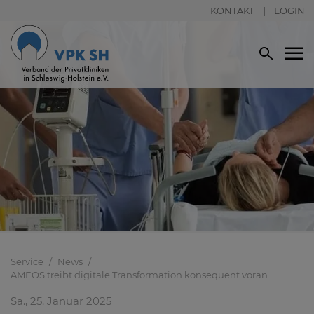
KONTAKT
LOGIN
Service
News
AMEOS treibt digitale Transformation konsequent voran
Sa., 25. Januar 2025