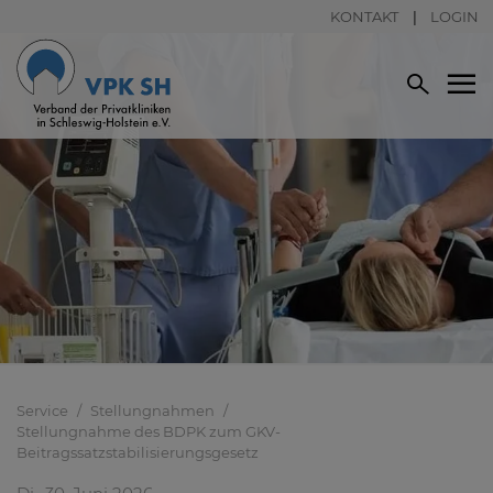
KONTAKT
LOGIN
Service
Stellungnahmen
Stellungnahme des BDPK zum GKV-
Beitragssatzstabilisierungsgesetz