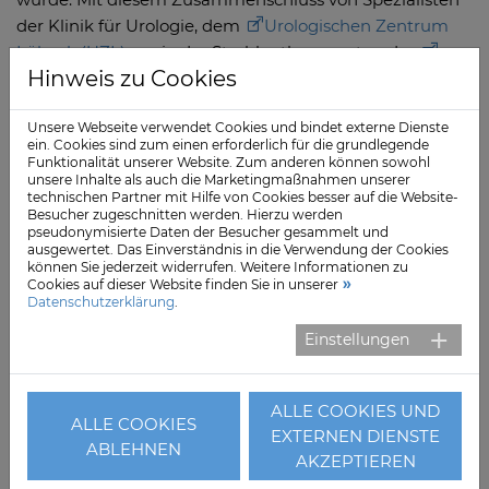
der Klinik für Urologie, dem
Urologischen Zentrum
Lübeck (UZL)
sowie der Strahlentherapeuten der
Hinweis zu Cookies
Praxis Curavid
ist es uns bis heute gelungen, ein
Höchstmaß an Behandlungsqualität und
Unsere Webseite verwendet Cookies und bindet externe Dienste
Patientensicherheit zu dokumentieren“, so Dr. Dann
ein. Cookies sind zum einen erforderlich für die grundlegende
weiter.
Funktionalität unserer Website. Zum anderen können sowohl
unsere Inhalte als auch die Marketingmaßnahmen unserer
Dr. Claudius Füllhase
hat nach seinem Studium der
technischen Partner mit Hilfe von Cookies besser auf die Website-
Besucher zugeschnitten werden. Hierzu werden
Humanmedizin in Lübeck, dem französischen Caen
pseudonymisierte Daten der Besucher gesammelt und
und Freiburg promoviert und in den Jahren 2006-2013
ausgewertet. Das Einverständnis in die Verwendung der Cookies
können Sie jederzeit widerrufen. Weitere Informationen zu
umfangreiche Erfahrungen als urologischer
Cookies auf dieser Website finden Sie in unserer
Assistenzarzt gesammelt. - U.a. an dem Johanniter
Datenschutzerklärung
.
Krankenhaus Oberhausen, als größter urologischer
Einstellungen
Klinik Deutschlands, sowie am Klinikum Großhadern in
München, wo er 2013 zum Facharzt für Urologie wurde.
In den Folgejahren erweiterte der Mediziner sein
ALLE COOKIES UND
ALLE COOKIES
medizinisches Fachwissen in oberärztlicher Tätigkeit an
EXTERNEN DIENSTE
ABLEHNEN
der Urologischen Klinik der Universität Rostock und an
AKZEPTIEREN
der Urologischen Klinik des Universitätsklinikums des