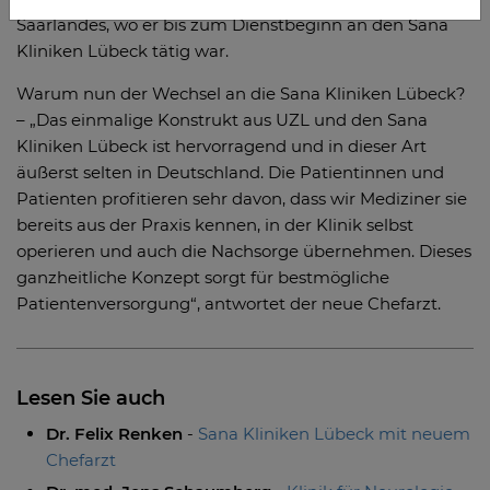
Saarlandes, wo er bis zum Dienstbeginn an den Sana
Kliniken Lübeck tätig war.
Warum nun der Wechsel an die Sana Kliniken Lübeck?
– „Das einmalige Konstrukt aus UZL und den Sana
Kliniken Lübeck ist hervorragend und in dieser Art
äußerst selten in Deutschland. Die Patientinnen und
Patienten profitieren sehr davon, dass wir Mediziner sie
bereits aus der Praxis kennen, in der Klinik selbst
operieren und auch die Nachsorge übernehmen. Dieses
ganzheitliche Konzept sorgt für bestmögliche
Patientenversorgung“, antwortet der neue Chefarzt.
Lesen Sie auch
Dr. Felix Renken
-
Sana Kliniken Lübeck mit neuem
Chefarzt