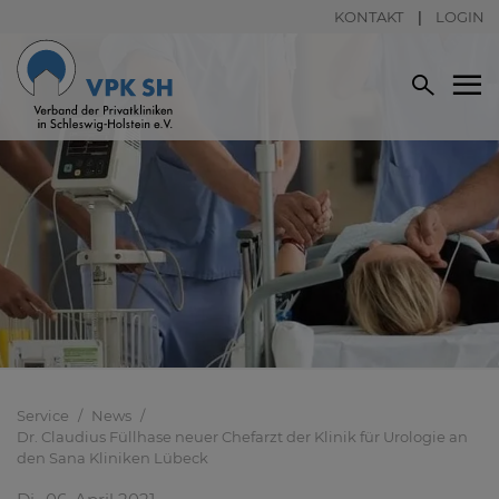
KONTAKT
LOGIN
Service
News
Dr. Claudius Füllhase neuer Chefarzt der Klinik für Urologie an
den Sana Kliniken Lübeck