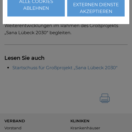
ALLE COOKIES
Bartels kennt die Region und das Umfeld bestens und
EXTERNEN DIENSTE
ABLEHNEN
wird die zukünftigen Herausforderungen im Zuge der
AKZEPTIEREN
Krankenhausreform sowie die strategischen
Weiterentwicklungen im Rahmen des Großprojekts
„Sana Lübeck 2030“ begleiten.
Lesen Sie auch
Startschuss für Großprojekt „Sana Lübeck 2030“
VERBAND
KLINIKEN
Vorstand
Krankenhäuser