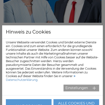
Angela Bartels und Dr. Christian Frank © Sana Kliniken AG
Hinweis zu Cookies
Frank hat sich für eine neue berufliche
Herausforderung entschieden und wechselt in den
Unsere Webseite verwendet Cookies und bindet externe Dienste
Vorstand der St. Franziskus-Stiftung Münster, mit der
ein. Cookies sind zum einen erforderlich für die grundlegende
Funktionalität unserer Website. Zum anderen können sowohl
die Sana Kliniken AG seit vielen Jahren eng
unsere Inhalte als auch die Marketingmaßnahmen unserer
zusammenarbeitet. Der gebürtige Heidelberger hatte
technischen Partner mit Hilfe von Cookies besser auf die Website-
Besucher zugeschnitten werden. Hierzu werden
2018 die Geschäftsführung der Sana Kliniken Lübeck
pseudonymisierte Daten der Besucher gesammelt und
übernommen.
ausgewertet. Das Einverständnis in die Verwendung der Cookies
können Sie jederzeit widerrufen. Weitere Informationen zu
Cookies auf dieser Website finden Sie in unserer
Angela Bartels ist bereits seit vielen Jahren als
Datenschutzerklärung
.
Geschäftsführerin des Sana-Clusters Nordwest für alle
Sana-Standorte in Schleswig-Holstein, Hamburg und
Einstellungen
Niedersachsen mitverantwortlich und in wesentliche
Entscheidungen eingebunden.
ALLE COOKIES UND