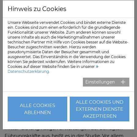
branchenweites Phänomen, so Peter Magunia, Partner
Hinweis zu Cookies
bei Roland Berger. Die Defizite würden zunehmend die
Liquidität gefährdetn und so die Gestaltungsräume der
Unsere Webseite verwendet Cookies und bindet externe Dienste
Häuser für unternehmerisches Handeln immer stärker
ein. Cookies sind zum einen erforderlich für die grundlegende
Funktionalität unserer Website. Zum anderen können sowohl
einschränken.
unsere Inhalte als auch die Marketingmaßnahmen unserer
technischen Partner mit Hilfe von Cookies besser auf die Website-
Dies beteffe insbesondere Krankenhäuser der Regel-
Besucher zugeschnitten werden. Hierzu werden
pseudonymisierte Daten der Besucher gesammelt und
und Schwerpunktversorgung. „Um Insolvenzen zu
ausgewertet. Das Einverständnis in die Verwendung der Cookies
vermeiden, müssen die Kliniken kurzfristig und
können Sie jederzeit widerrufen. Weitere Informationen zu
Cookies auf dieser Website finden Sie in unserer
entschlossen handeln“, mahnt Magunia. „Langwierige
Datenschutzerklärung
.
Entscheidungsprozesse werden der aktuellen Situation
Einstellungen
nicht mehr gerecht.“
Ohne Fusionen keine Zukunft?
ALLE COOKIES UND
ALLE COOKIES
Die Gefahr von Insolvenzen und eine daraus
EXTERNEN DIENSTE
ABLEHNEN
resultierende Konsolidierung des Markts, aber auch die
AKZEPTIEREN
angekündigte Krankenhausreform wirken sich auf die
mittel- bis langfristigen Erwartungen der befragten
Führungskräfte aus, heißt es in der Studie. Vor allem