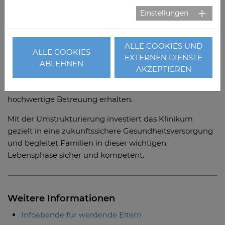
während der gesamten Wochenbettzeit. „Die ersten
Einstellungen
Tage nach der Geburt sind eine besondere Zeit, die
Eltern in ruhiger Atmosphäre genießen können“, betont
Hebamme
Christina Fürst
.
ALLE COOKIES UND
ALLE COOKIES
EXTERNEN DIENSTE
Pflegedirektorin
Sarah Prieß
hebt hervor, dass die
ABLEHNEN
AKZEPTIEREN
Zusammenführung die stationäre Versorgung im
ländlichen Raum stärkt und Familien weiterhin
hochwertige Betreuung erhalten.
Mit der Umstrukturierung investiert das Klinikum
gezielt in eine zukunftssichere Gesundheitsversorgung
und begleitet Familien in dieser wichtigen
Lebensphase sicher und kompetent.
Weitere Informationen
Infoabende für werdende Eltern