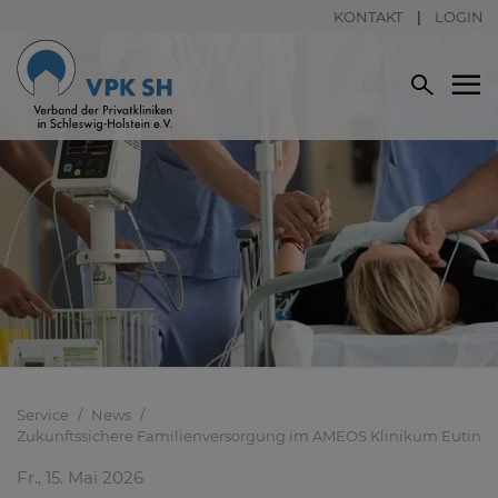
KONTAKT
LOGIN
Service
News
Zukunftssichere Familienversorgung im AMEOS Klinikum Eutin
Fr., 15. Mai 2026