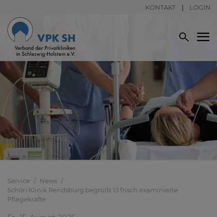
KONTAKT
LOGIN
Service
News
Schön Klinik Rendsburg begrüßt 13 frisch examinierte
Pflegekräfte