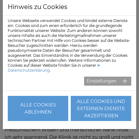
vertiefen. Schon bei der Bewerbung via Skype war der
Hinweis zu Cookies
Kontakt mit der Schön Klinik Rendsburg sehr herzlich.
In der Ausbildung habe ich nicht nur fachlich viel
Unsere Webseite verwendet Cookies und bindet externe Dienste
ein. Cookies sind zum einen erforderlich für die grundlegende
gelernt, sondern auch viel Unterstützung bekommen –
Funktionalität unserer Website. Zum anderen können sowohl
sowohl fachlich als auch bei privaten Themen. Jetzt
unsere Inhalte als auch die Marketingmaßnahmen unserer
technischen Partner mit Hilfe von Cookies besser auf die Website-
freue ich mich riesig, direkt auf der Intensivstation
Besucher zugeschnitten werden. Hierzu werden
starten zu dürfen. Das Team hat einen
pseudonymisierte Daten der Besucher gesammelt und
ausgewertet. Das Einverständnis in die Verwendung der Cookies
beeindruckenden Wissensstand – da kann man
können Sie jederzeit widerrufen. Weitere Informationen zu
unglaublich viel lernen. Wenn man gerne mit
Cookies auf dieser Website finden Sie in unserer
Datenschutzerklärung
.
Menschen arbeitet und ihnen helfen will, ist dieser
Beruf eine wirklich schöne und sinnvolle Aufgabe.“
Einstellungen
Auch die 22-jährige
Lisa
zeigt sich positiv angetan nach
ihrer Ausbildung: „Ich habe die Pflegeausbildung
ALLE COOKIES UND
ALLE COOKIES
gewählt, weil ich gerne mit Menschen arbeite und
EXTERNEN DIENSTE
ABLEHNEN
ihnen helfen möchte – das hat sich in den drei Jahren
AKZEPTIEREN
hier absolut bestätigt. Besonders die Verbindung von
medizinischem Wissen und menschlicher Nähe finde
ich sehr spannend. Die Klinik ist nicht zu groß und nicht