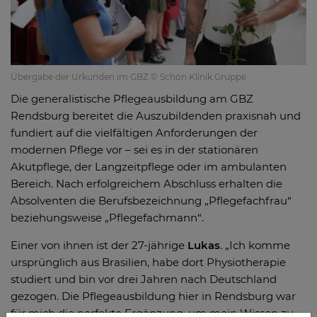
Übergabe der Urkunden im GBZ © Schön Klinik Gruppe
Die generalistische Pflegeausbildung am GBZ
Rendsburg bereitet die Auszubildenden praxisnah und
fundiert auf die vielfältigen Anforderungen der
modernen Pflege vor – sei es in der stationären
Akutpflege, der Langzeitpflege oder im ambulanten
Bereich. Nach erfolgreichem Abschluss erhalten die
Absolventen die Berufsbezeichnung „Pflegefachfrau“
beziehungsweise „Pflegefachmann“.
Einer von ihnen ist der 27-jährige
Lukas
. „Ich komme
ursprünglich aus Brasilien, habe dort Physiotherapie
studiert und bin vor drei Jahren nach Deutschland
gezogen. Die Pflegeausbildung hier in Rendsburg war
für mich die perfekte Ergänzung, um mein Wissen zu