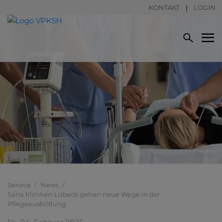
KONTAKT
LOGIN
Service
News
Sana Kliniken Lübeck gehen neue Wege in der
Pflegeausbildung