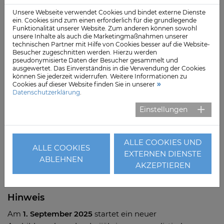
Ausbildungsstation: Die Personalstärke in der
Unsere Webseite verwendet Cookies und bindet externe Dienste
Pflegeeinheit ist durch die Auszubildenden und das
ein. Cookies sind zum einen erforderlich für die grundlegende
Funktionalität unserer Website. Zum anderen können sowohl
Stationspersonal nahezu verdoppelt. Die
unsere Inhalte als auch die Marketingmaßnahmen unserer
Auszubildenden werden bei allen Tätigkeiten von
technischen Partner mit Hilfe von Cookies besser auf die Website-
Besucher zugeschnitten werden. Hierzu werden
qualifizierten Mitarbeitenden begleitet, die jederzeit als
pseudonymisierte Daten der Besucher gesammelt und
Ansprechpartner zur Verfügung stehen und auch
ausgewertet. Das Einverständnis in die Verwendung der Cookies
können Sie jederzeit widerrufen. Weitere Informationen zu
Aufgaben übernehmen, die examinierten
Cookies auf dieser Website finden Sie in unserer
Pflegefachkräften vorbehalten sind, wie die
Datenschutzerklärung
.
Medikamentenausgabe.
Einstellungen
Die ärztliche Versorgung ist während des gesamten
Zeitraums selbstverständlich gewährleistet. Der einzige
ALLE COOKIES UND
Unterschied besteht darin, dass der professionelle
ALLE COOKIES
EXTERNEN DIENSTE
ABLEHNEN
Austausch der Patientenanordnung mit den
AKZEPTIEREN
Auszubildenden erfolgt.
Hinweis
Am
1. September 2025
startet ein neuer