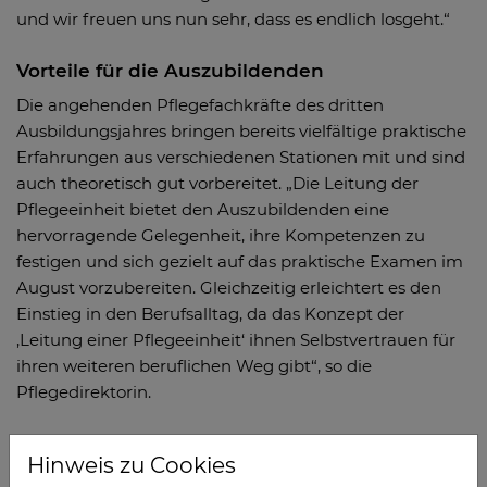
und wir freuen uns nun sehr, dass es endlich losgeht.“
Vorteile für die Auszubildenden
Die angehenden Pflegefachkräfte des dritten
Ausbildungsjahres bringen bereits vielfältige praktische
Erfahrungen aus verschiedenen Stationen mit und sind
auch theoretisch gut vorbereitet. „Die Leitung der
Pflegeeinheit bietet den Auszubildenden eine
hervorragende Gelegenheit, ihre Kompetenzen zu
festigen und sich gezielt auf das praktische Examen im
August vorzubereiten. Gleichzeitig erleichtert es den
Einstieg in den Berufsalltag, da das Konzept der
‚Leitung einer Pflegeeinheit‘ ihnen Selbstvertrauen für
ihren weiteren beruflichen Weg gibt“, so die
Pflegedirektorin.
Vorteile für die Patienten
Hinweis zu Cookies
Auch die Patienten profitieren von der