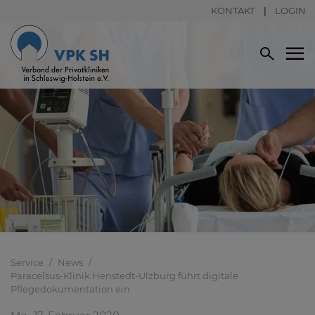
KONTAKT
LOGIN
Service
News
Paracelsus-Klinik Henstedt-Ulzburg führt digitale
Pflegedokumentation ein