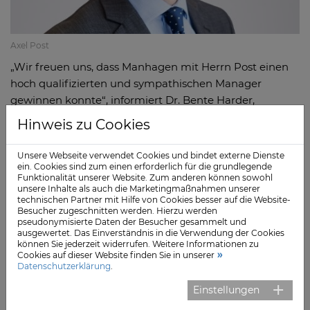
Axel Post
„Wir freuen uns, dass Manhagen mit Herrn Post einen
hoch qualifizierten und sympathischen Manager
gewinnen konnte“, informiert Dr. Bente Harder,
Geschäftsführerin der Trägergesellschaft. Herr Post ist
Hinweis zu Cookies
seit über zwölf Jahren in verschiedenen Funktionen im
Gesundheitswesen tätig, zuletzt als Geschäftsführer der
Unsere Webseite verwendet Cookies und bindet externe Dienste
Segeberger Kliniken. Davor war er als Klinikleiter in den
ein. Cookies sind zum einen erforderlich für die grundlegende
Funktionalität unserer Website. Zum anderen können sowohl
Schön Kliniken sowie als Projektleiter bei Roland Berger
unsere Inhalte als auch die Marketingmaßnahmen unserer
mit dem Schwerpunkt Gesundheitswirtschaft tätig.
technischen Partner mit Hilfe von Cookies besser auf die Website-
Besucher zugeschnitten werden. Hierzu werden
pseudonymisierte Daten der Besucher gesammelt und
„Schon in den ersten zwei Wochen habe ich den
ausgewertet. Das Einverständnis in die Verwendung der Cookies
besonderen Spirit in Manhagen kennengelernt: Die
können Sie jederzeit widerrufen. Weitere Informationen zu
Cookies auf dieser Website finden Sie in unserer
gute und enge Zusammenarbeit im gesamten
Datenschutzerklärung
.
Klinikteam ist einer der wesentlichen Erfolgsfaktoren
Einstellungen
für die herausragende Positionierung als Spezialklinik.
Hierauf aufzubauen und gemeinsam als