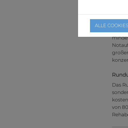
Joach
Das An
ALLE COOKIE
Assist
mindes
Notauf
großer
konzer
Rundu
Das Ru
sonder
kosten
von 80
Rehaber