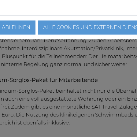
im Gemmel
gebot richtet sich an examinierte Pflegefachkräfte, P
S ABLEHNEN
ALLE COOKIES UND EXTERNEN DIEN
enten (kurz OTA) sowie medizinische Fachangestellte 
tens einem Jahr Berufserfahrung. Zu den Arbeitsbereic
nahme, Interdisziplinäre Akutstation/Privatklinik, Inten
 Pluspunkt für die Teilnehmenden: Der Heimatarbeits
ninterne Regelung ganz normal und sicher weiter.
m-Sorglos-Paket für Mitarbeitende
ndum-Sorglos-Paket beinhaltet nicht nur die Übernah
n auch eine voll ausgestattete Wohnung oder ein Einze
frei. Zudem gibt es eine monatliche SAT-Travel-Zulag
 Euro. Die Nutzung des klinikeigenen Schwimmbads 
eich ist ebenfalls inklusive.