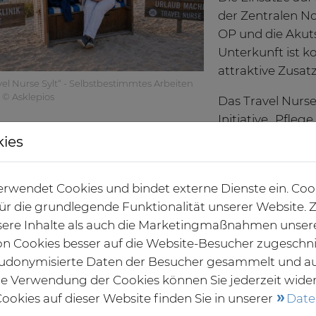
der Zentralen No
OP und die Akutst
Unterkunft ist k
attraktive Zusat
vel Nurse Sylt“ - Selbstbestimmtes Arbeiten
© Asklepios
Das Travel Nurse
Initiative „Pfleg
entwicklung, Flexibilität und das außergewöhnliche L
kies
en Deutschlands mit modernster Klinikausstattung.
m Gemmel, CEO von Asklepios, bringt es auf den Punkt
rwendet Cookies und bindet externe Dienste ein. Coo
n-Situation. Die Nordseeklinik Sylt erhält in den arbe
 für die grundlegende Funktionalität unserer Website
tützung, während Hamburger Pflegekräfte wertvoll
ere Inhalte als auch die Marketingmaßnahmen unser
bend dort entspannen, wo andere Urlaub machen."
von Cookies besser auf die Website-Besucher zugeschn
udonymisierte Daten der Besucher gesammelt und a
 können den massiven Fachkräftemangel im Ges
die Verwendung der Cookies können Sie jederzeit wide
 Rezepten von gestern lösen. Wir müssen Pflege 
ookies auf dieser Website finden Sie in unserer
Date
arbeitendensicht denken.