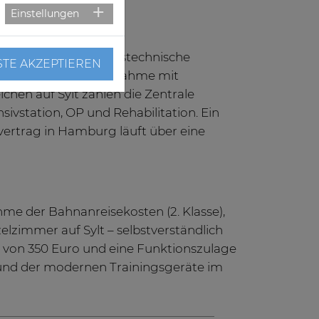
Einstellungen
ain Nurses, operationstechnische
STE AKZEPTIEREN
(MFA) für die Notaufnahme mit
hen auf Sylt zählen die Zentrale
sivstation, OP und Rehabilitation. Ein
vertrag in Hamburg läuft über eine
me der Bahnanreisekosten (2. Klasse),
lzimmer auf Sylt – selbstverständlich
e von 350 Euro und eine Funktionszulage
und der modernen Trainingsgeräte im