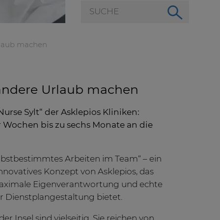
Urlaub machen
o andere Urlaub machen
Nurse Sylt“ der Asklepios Kliniken:
r Wochen bis zu sechs Monate an die
elbstbestimmtes Arbeiten im Team“ – ein
nnovatives Konzept von Asklepios, das
aximale Eigenverantwortung und echte
der Dienstplangestaltung bietet.
er Insel sind vielseitig. Sie reichen von