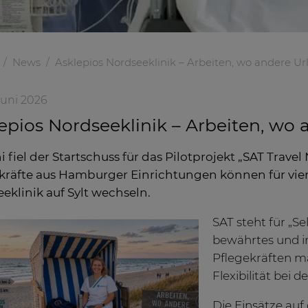
News
Asklepios Nordseeklinik – Arbeiten, wo andere 
 Juni 2026
epios Nordseeklinik – Arbeiten, w
i fiel der Startschuss für das Pilotprojekt „SAT Travel 
kräfte aus Hamburger Einrichtungen können für vie
eklinik auf Sylt wechseln.
SAT steht für „S
bewährtes und i
Pflegekräften m
Flexibilität bei 
Die Einsätze auf d