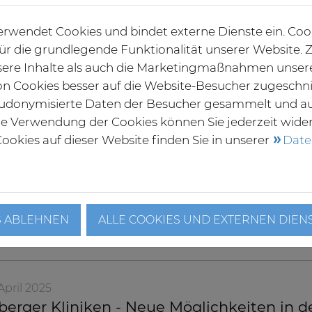
„Grünen Damen und Herren“ 
rwendet Cookies und bindet externe Dienste ein. Coo
großem Herz und ehrenamtl
 für die grundlegende Funktionalität unserer Website
Weiterlesen
ere Inhalte als auch die Marketingmaßnahmen unser
von Cookies besser auf die Website-Besucher zugeschn
udonymisierte Daten der Besucher gesammelt und a
 April 2025
die Verwendung der Cookies können Sie jederzeit wide
 Klinikum Eutin - Neuer Chefarzt der Kin
ookies auf dieser Website finden Sie in unserer
Date
Dr. med. Hans-Georg Hoffmann
der Klinik für Kinder- und 
Seine Schwerpunkte ergänze
Region.
S ABLEHNEN
ALLE COOKIES UND EXTERNEN DIEN
Weiterlesen
 April 2025
erger Kliniken - Neue Möglichkeiten in d