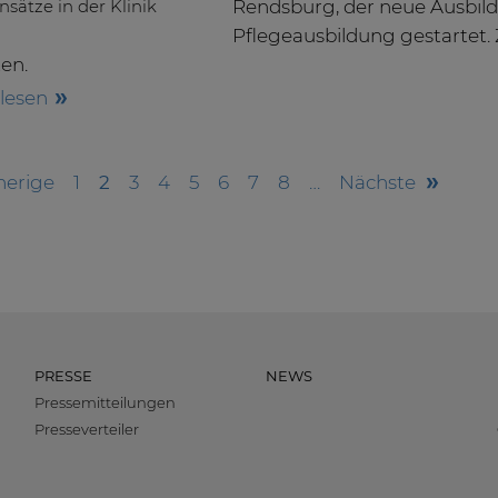
Rendsburg, der neue Ausbildu
Pflegeausbildung gestartet. 
ten.
rlesen
herige
1
2
3
4
5
6
7
8
…
nächste
PRESSE
NEWS
Pressemitteilungen
Presseverteiler