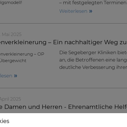
– mit festgelegten Terminen 
Weiterlesen
. Mai 2025
nverkleinerung – Ein nachhaltiger Weg zu
Die Segeberger Kliniken biet
an, die Betroffenen eine lan
deutliche Verbesserung ihre
rlesen
 April 2025
e Damen und Herren - Ehrenamtliche Helfe
ken
kies
Seit über fünf Jahren sind sie