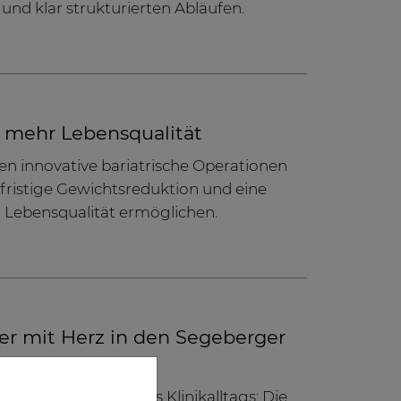
und klar strukturierten Abläufen.
 mehr Lebensqualität
en innovative bariatrische Operationen
gfristige Gewichtsreduktion und eine
r Lebensqualität ermöglichen.
r mit Herz in den Segeberger
 fester Bestandteil des Klinikalltags: Die