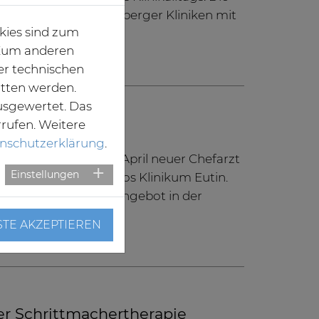
bereichern die Segeberger Kliniken mit
kies sind zum
ichem Einsatz.
. Zum anderen
er technischen
itten werden.
usgewertet. Das
rrufen. Weitere
derklinik
nschutzerklärung
.
 (63) ist seit Mitte April neuer Chefarzt
Einstellungen
Jugendmedizin im Ameos Klinikum Eutin.
n das Versorgungsangebot in der
STE AKZEPTIEREN
er Schrittmachertherapie