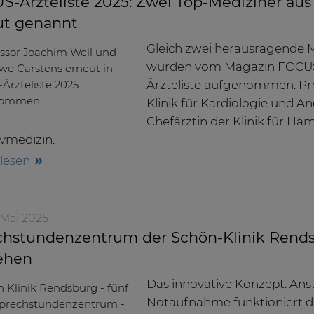
-Ärzteliste 2025: Zwei Top-Mediziner aus
ut genannt
Gleich zwei herausragende M
wurden vom Magazin FOCUS-
Ärzteliste aufgenommen: Pro
Klinik für Kardiologie und A
Chefärztin der Klinik für Hä
ivmedizin.
rlesen
. Mai 2025
hstundenzentrum der Schön-Klinik Rendsbu
ehen
Das innovative Konzept: Anst
Notaufnahme funktioniert d