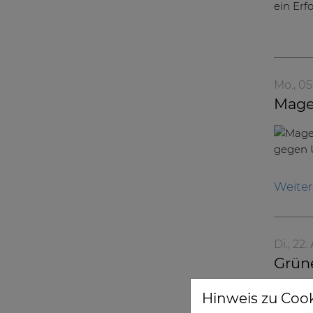
Mo., 05
Mage
Weite
Di., 22.
Grün
Klini
Hinweis zu Coo