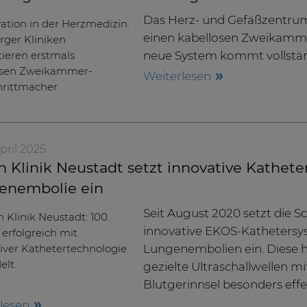
Das Herz- und Gefäßzentrum
einen kabellosen Zweikamme
neue System kommt vollstän
Weiterlesen
 April 2025
 Klinik Neustadt setzt innovative Kathete
enembolie ein
Seit August 2020 setzt die S
innovative EKOS-Katheters
Lungenembolien ein. Diese
gezielte Ultraschallwellen m
Blutgerinnsel besonders eff
rlesen