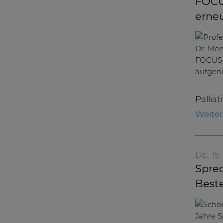
FOCUS
erne
Palliat
Weite
Do., 15
Sprec
Best